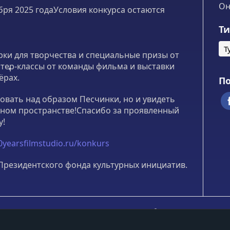
Он
ря 2025 годаУсловия конкурса остаются
Т
Т
ки для творчества и специальные призы от
стер-классы от команды фильма и выставки
ёрах.
По
овать над образом Песчинки, но и увидеть
чном пространстве!Спасибо за проявленный
у!
0yearsfilmstudio.ru/konkurs
Президентского фонда культурных инициатив.