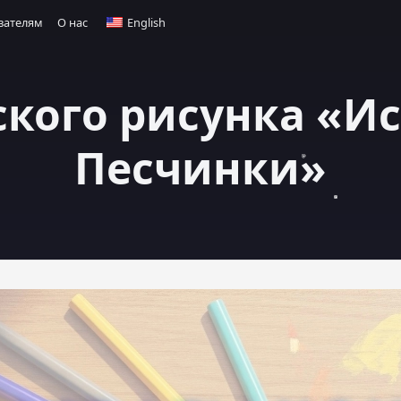
вателям
О нас
English
ского рисунка «И
Песчинки»